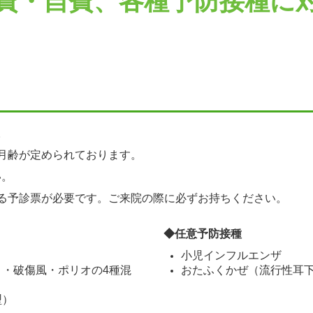
費・自費、各種予防接種に
。
月齢が定められております。
い。
る予診票が必要です。ご来院の際に必ずお持ちください。
◆任意予防接種
小児インフルエンザ
せき・破傷風・ポリオの4種混
おたふくかぜ（流行性耳
型）